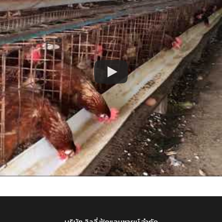
บริษัท ลิลลี่ ฟู้ดแอนซายน์ จำกัด