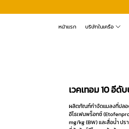
หน้าแรก
บริษัทในเครือ
เวคเทอม 10 อีดับ
ผลิตภัณฑ์กำจัดแมลงที่ปลอด
อีโธเฟนพร็อกซ์ (Etofenpro
mg/kg (BW) และสื่อน้ำ ปรา