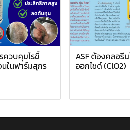
รควบคุมไรขี้
ASF ต้องคลอรีน
ื้อนในฟาร์มสุกร
ออกไซด์ (ClO2)