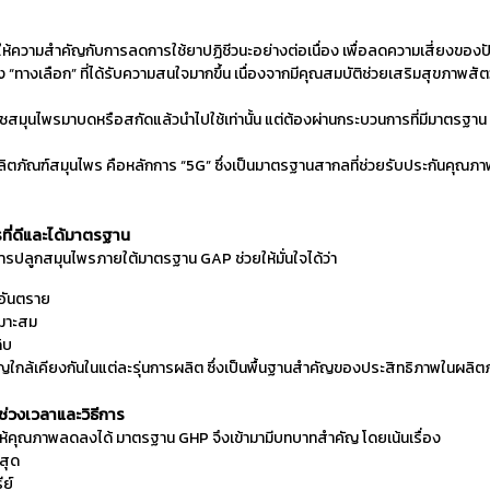
ห้ความสำคัญกับการลดการใช้ยาปฏิชีวนะอย่างต่อเนื่อง เพื่อลดความเสี่ยงของป
ทางเลือก” ที่ได้รับความสนใจมากขึ้น เนื่องจากมีคุณสมบัติช่วยเสริมสุขภาพสัตว
สมุนไพรมาบดหรือสกัดแล้วนำไปใช้เท่านั้น แต่ต้องผ่านกระบวนการที่มีมาตรฐ
ตภัณฑ์สมุนไพร คือหลักการ “5G” ซึ่งเป็นมาตรฐานสากลที่ช่วยรับประกันคุณภา
ที่ดีและได้มาตรฐาน
ารปลูกสมุนไพรภายใต้มาตรฐาน GAP ช่วยให้มั่นใจได้ว่า
นอันตราย
หมาะสม
ิบ
กล้เคียงกันในแต่ละรุ่นการผลิต ซึ่งเป็นพื้นฐานสำคัญของประสิทธิภาพในผลิตภ
ช่วงเวลาและวิธีการ
ำให้คุณภาพลดลงได้ มาตรฐาน GHP จึงเข้ามามีบทบาทสำคัญ โดยเน้นเรื่อง
สุด
ีย์