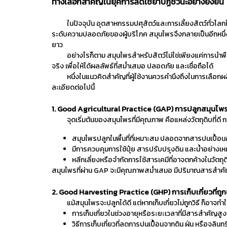
ทางเลือกสำคัญในยุคการลดใช้ยาปฏิชีวนะอย่างยั่งยืน
ในปัจจุบัน อุตสาหกรรมปศุสัตว์และการเลี้ยงสัตว์ทั่วโลกใ
ระดับความปลอดภัยของผู้บริโภค สมุนไพรจึงกลายเป็นอีกหนึ่ง “
ยาว
อย่างไรก็ตาม สมุนไพรสำหรับสัตว์ไม่ใช่เพียงแค่การนำพืช
จริง เพื่อให้ได้ผลลัพธ์ที่สม่ำเสมอ ปลอดภัย และเชื่อถือได้
หนึ่งในแนวคิดสำคัญที่ผู้ใช้งานควรคำนึงถึงในการเลือกผลิ
ละเอียดต่อไปนี้
1. Good Agricultural Practice (GAP) การปลูกสมุนไพร
จุดเริ่มต้นของสมุนไพรที่มีคุณภาพ คือแหล่งวัตถุดิบที่ดี ก
สมุนไพรปลูกในพื้นที่ที่เหมาะสม ปลอดจากสารปนเปื้อ
มีการควบคุมการใช้ปุ๋ย สารปรับปรุงดิน และน้ำอย่างเ
หลีกเลี่ยงหรือจำกัดการใช้สารเคมีที่อาจตกค้างในวัตถุด
สมุนไพรที่ผ่าน GAP จะมีคุณภาพสม่ำเสมอ มีปริมาณสารสำคัญใ
2. Good Harvesting Practice (GHP) การเก็บเกี่ยวที่ถูก
แม้สมุนไพรจะปลูกได้ดี แต่หากเก็บเกี่ยวไม่ถูกวิธี ก็อาจท
การเก็บเกี่ยวในช่วงอายุหรือระยะเวลาที่มีสารสำคัญสูง
วิธีการเก็บเกี่ยวที่ลดการปนเปื้อนจากดิน ฝุ่น หรือจุลินทร