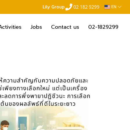
Lily Group
02 182 9299
EN
Activities
Jobs
Contact us
02-1829299