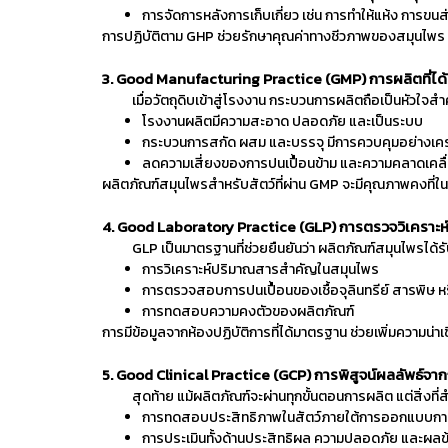
การจัดการหลังการเก็บเกี่ยว เช่น การทำให้แห้ง การขน
การปฏิบัติตาม GHP ช่วยรักษาคุณค่าทางชีวภาพของสมุนไพร ท
3. Good Manufacturing Practice (GMP) การผลิตที่
เมื่อวัตถุดิบเข้าสู่โรงงาน กระบวนการผลิตถือเป็นหัวใ
โรงงานผลิตมีความสะอาด ปลอดภัย และเป็นระบบ
กระบวนการสกัด ผสม และบรรจุ มีการควบคุมอย่างเคร
ลดความเสี่ยงของการปนเปื้อนข้าม และความคลาดเคล
ผลิตภัณฑ์สมุนไพรสำหรับสัตว์ที่ผ่าน GMP จะมีคุณภาพคงที่ในทุกล
4. Good Laboratory Practice (GLP) การตรวจวิเคราะ
GLP เป็นมาตรฐานที่ช่วยยืนยันว่า ผลิตภัณฑ์สมุนไพรได้รับ
การวิเคราะห์ปริมาณสารสำคัญในสมุนไพร
การตรวจสอบการปนเปื้อนของเชื้อจุลินทรีย์ สารพิษ ห
การทดสอบความคงตัวของผลิตภัณฑ์
การมีข้อมูลจากห้องปฏิบัติการที่ได้มาตรฐาน ช่วยเพิ่มความน่าเ
5. Good Clinical Practice (GCP) การพิสูจน์ผลลัพธ์จาก
สุดท้าย แม้ผลิตภัณฑ์จะผ่านทุกขั้นตอนการผลิต แต่สิ่งที่สำ
การทดสอบประสิทธิภาพในสัตว์ภายใต้การออกแบบกา
การประเมินทั้งด้านประสิทธิผล ความปลอดภัย และผลข