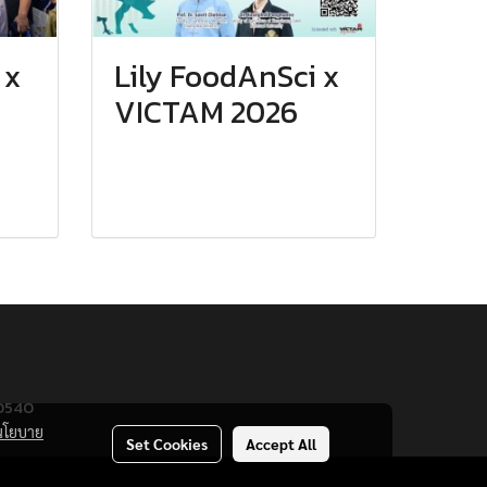
 x
Lily FoodAnSci x
VICTAM 2026
10540
นโยบาย
Set Cookies
Accept All