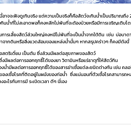
นี้อาจจะฟังดูเกินจริง แต่ความเป็นจริงก็คือสัตว์จะกินน้ำเป็นปริมาณถึง
ยังกินน้ำที่ไม่สะอาดพอก็คงหลีกไม่พ้นที่จะต้องป่วยหรือมีการเจริญเติบ
รเลี้ยงสัตว์ส่วนใหญ่คงหนีไม่พ้นที่จะเป็นน้ำจากใต้ดิน เช่น บ่อบาดาล 
มาจากดินหรือสิ่งแวดล้อมของแหล่งน้ำนั้นๆ หากสรุปคร่าวๆ ก็คงมีดังนี้
อสตริเดี่ยม เป็นต้น ซึ่งล้วนมีผลต่อสุขภาพของสัตว์
ึ่งมีผลต่อการออกฤทธิ์ได้ของยา วิตามินหรือแร่ธาตุที่ให้สัตว์กิน
น้ำมีผลต่อการออกฤทธิ์ได้ของสารฆ่าเชื้อแต่ละชนิดต่างกัน เช่น คลอรีน
องเชื้อโรคที่ติดอยู่ในผนังของท่อน้ำ ซึ่งแน่นอนที่ตัวเชื้อโรคสามารถ
างอะไรกับการมี ระเบิดเวลา ดีๆ นี่เอง