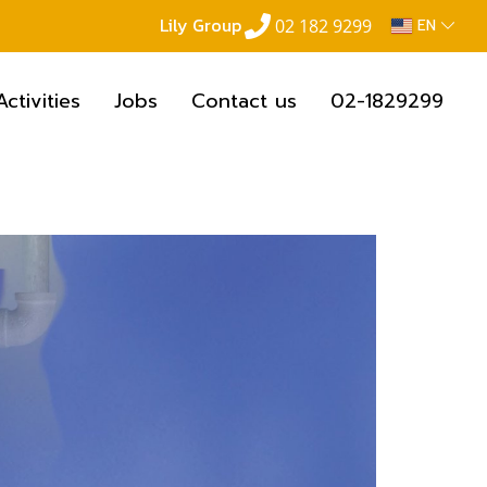
Lily Group
02 182 9299
EN
Activities
Jobs
Contact us
02-1829299