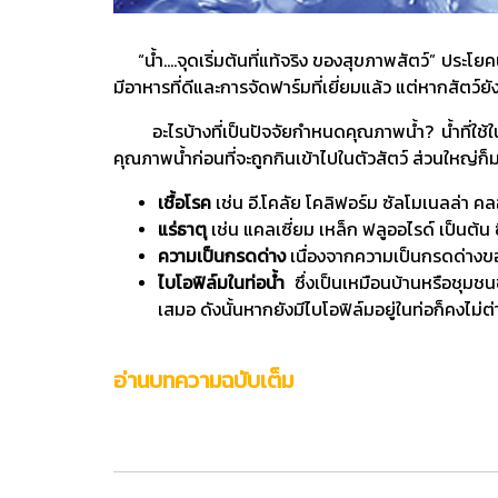
“น้ำ....จุดเริ่มต้นที่แท้จริง ของสุขภาพสัตว์” ประโยค
มีอาหารที่ดีและการจัดฟาร์มที่เยี่ยมแล้ว แต่หากสัตว์
อะไรบ้างที่เป็นปัจจัยกำหนดคุณภาพน้ำ? น้ำที่ใช้ในกา
คุณภาพน้ำก่อนที่จะถูกกินเข้าไปในตัวสัตว์ ส่วนใหญ่ก็
เชื้อโรค
เช่น อี.โคลัย โคลิฟอร์ม ซัลโมเนลล่า คล
แร่ธาตุ
เช่น แคลเซี่ยม เหล็ก ฟลูออไรด์ เป็นต้น ซ
ความเป็นกรดด่าง
เนื่องจากความเป็นกรดด่างของ
ไบโอฟิล์มในท่อน้ำ
ซึ่งเป็นเหมือนบ้านหรือชุมชนข
เสมอ ดังนั้นหากยังมีไบโอฟิล์มอยู่ในท่อก็คงไม่ต่
อ่านบทความฉบับเต็ม