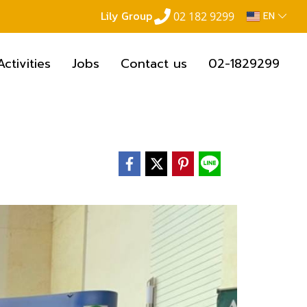
Lily Group
02 182 9299
EN
Activities
Jobs
Contact us
02-1829299