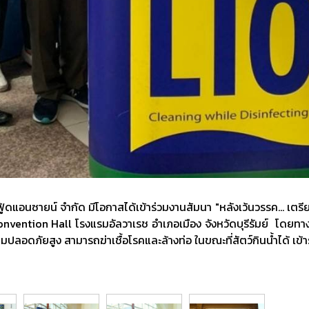
ฟู้ดแอนซายน์ จำกัด มีโอกาสได้เข้าร่วมงานสัมนา "หลังเว้นวรรค... เ
nvention Hall โรงแรมอัลวาเรช อำเภอเมือง จังหวัดบุรีรัมย์ โดยทาง 
วามปลอดภัยสูง สามารถฆ่าเชื้อโรคและล้างท่อ ในขณะที่สัตว์กินน้ำได้ เข