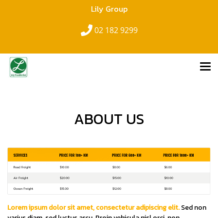
Lily Group
02 182 9299
ABOUT US
Lorem ipsum dolor sit amet, consectetur adipiscing elit.
Sed non
varius diam, sed luctus arcu. Proin vehicula nisl orci, non