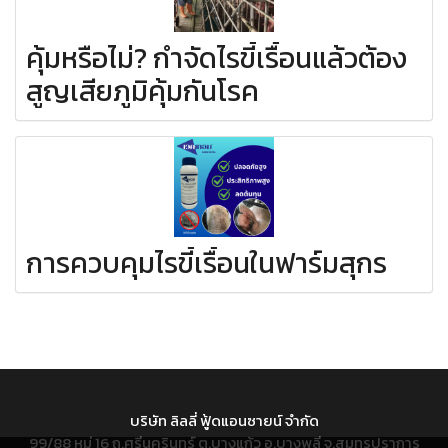
คุ้มหรือไม่? กำจัดไรขี้เรื้อนแล้วต้อง
สูญเสียภูมิคุ้มกันโรค
การควบคุมไรขี้เรื้อนในฟาร์มสุกร
บริษัท ลิลลี่ ฟู้ดแอนซายน์ จำกัด
99/88 หมู่ 16 ถ.ศรีนครินทร์ ต.บางแก้ว อ.บางพลี จ.สมุทรปราการ