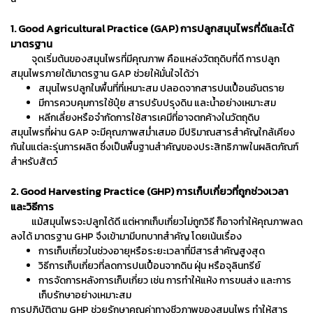
1. Good Agricultural Practice (GAP)
การปลูกสมุนไพรที่ดีและได้
มาตรฐาน
จุดเริ่มต้นของสมุนไพรที่มีคุณภาพ คือแหล่งวัตถุดิบที่ดี การปลูก
สมุนไพรภายใต้มาตรฐาน GAP ช่วยให้มั่นใจได้ว่า
สมุนไพรปลูกในพื้นที่ที่เหมาะสม ปลอดจากสารปนเปื้อนอันตราย
มีการควบคุมการใช้ปุ๋ย สารปรับปรุงดิน และน้ำอย่างเหมาะสม
หลีกเลี่ยงหรือจำกัดการใช้สารเคมีที่อาจตกค้างในวัตถุดิบ
สมุนไพรที่ผ่าน GAP จะมีคุณภาพสม่ำเสมอ มีปริมาณสารสำคัญใกล้เคียง
กันในแต่ละรุ่นการผลิต ซึ่งเป็นพื้นฐานสำคัญของประสิทธิภาพในผลิตภัณฑ์
สำหรับสัตว์
2. Good Harvesting Practice (GHP) การเก็บเกี่ยวที่ถูกช่วงเวลา
และวิธีการ
แม้สมุนไพรจะปลูกได้ดี แต่หากเก็บเกี่ยวไม่ถูกวิธี ก็อาจทำให้คุณภาพลด
ลงได้ มาตรฐาน GHP จึงเข้ามามีบทบาทสำคัญ โดยเน้นเรื่อง
การเก็บเกี่ยวในช่วงอายุหรือระยะเวลาที่มีสารสำคัญสูงสุด
วิธีการเก็บเกี่ยวที่ลดการปนเปื้อนจากดิน ฝุ่น หรือจุลินทรีย์
การจัดการหลังการเก็บเกี่ยว เช่น การทำให้แห้ง การขนส่ง และการ
เก็บรักษาอย่างเหมาะสม
การปฏิบัติตาม GHP ช่วยรักษาคุณค่าทางชีวภาพของสมุนไพร ทำให้สาร