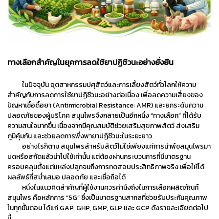
ทางเลือกสำคัญในยุคการลดใช้ยาปฏิชีวนะอย่างยั่งยืน
ในปัจจุบัน อุตสาหกรรมปศุสัตว์และการเลี้ยงสัตว์ทั่วโลกให้ความ
สำคัญกับการลดการใช้ยาปฏิชีวนะอย่างต่อเนื่อง เพื่อลดความเสี่ยงของ
ปัญหาเชื้อดื้อยา (Antimicrobial Resistance: AMR) และยกระดับความ
ปลอดภัยของผู้บริโภค สมุนไพรจึงกลายเป็นอีกหนึ่ง “ทางเลือก” ที่ได้รับ
ความสนใจมากขึ้น เนื่องจากมีคุณสมบัติช่วยเสริมสุขภาพสัตว์ ส่งเสริม
ภูมิคุ้มกัน และช่วยลดการพึ่งพายาปฏิชีวนะในระยะยาว
อย่างไรก็ตาม สมุนไพรสำหรับสัตว์ไม่ใช่เพียงแค่การนำพืชสมุนไพรมา
บดหรือสกัดแล้วนำไปใช้เท่านั้น แต่ต้องผ่านกระบวนการที่มีมาตรฐาน
ครอบคลุมตั้งแต่แหล่งปลูกจนถึงการทดสอบประสิทธิภาพจริง เพื่อให้ได้
ผลลัพธ์ที่สม่ำเสมอ ปลอดภัย และเชื่อถือได้
หนึ่งในแนวคิดสำคัญที่ผู้ใช้งานควรคำนึงถึงในการเลือกผลิตภัณฑ์
สมุนไพร คือหลักการ “5G” ซึ่งเป็นมาตรฐานสากลที่ช่วยรับประกันคุณภาพ
ในทุกขั้นตอน ได้แก่ GAP, GHP, GMP, GLP และ GCP ดังรายละเอียดต่อไป
นี้