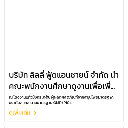
บริษัท ลิลลี่ ฟู้ดแอนซายน์ จำกัด นำ
คณะพนักงานศึกษาดูงานเพื่อเพิ่ม
ศักยภาพ
ณ โรงงานแก้วมังกรเภสัช ผู้ผลิตผลิตภัณฑ์จากสมุนไพรมาตรฐaา
นระดับสากล ตามมาตรฐาน GMP/PICs
ดูเพิ่มเติม