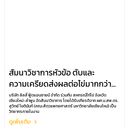
สัมนาวิชาการหัวข้อ ตับและ
ความเครียดส่งผลต่อไข่มากกว่าที่
คิด
บริษัท ลิลลี่ ฟู้ดแอนซายน์ จำกัด ร่วมกับ สหกรณ์ไก่ไข่ จังหวัด
เชียงใหม่-ลำพูน จัดสัมนาวิชาการ โดยได้รับเกียรติจาก ผศ.น.สพ.ดร.
สุวิทย์ โชตินันท์ (คณะสัตวแพทยศาสตร์ มหาวิทยาลัยเชียงใหม่) เป็น
วิทยากรภายในงาน
ดูเพิ่มเติม