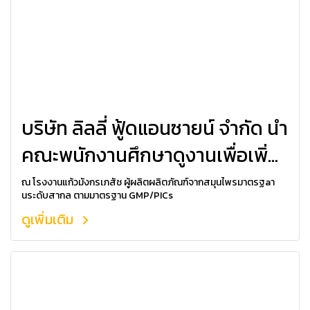
บริษัท ลิลลี่ ฟู้ดแอนซายน์ จำกัด นำ
คณะพนักงานศึกษาดูงานเพื่อเพิ่ม
ศักยภาพ
ณ โรงงานแก้วมังกรเภสัช ผู้ผลิตผลิตภัณฑ์จากสมุนไพรมาตรฐaา
นระดับสากล ตามมาตรฐาน GMP/PICs
ดูเพิ่มเติม