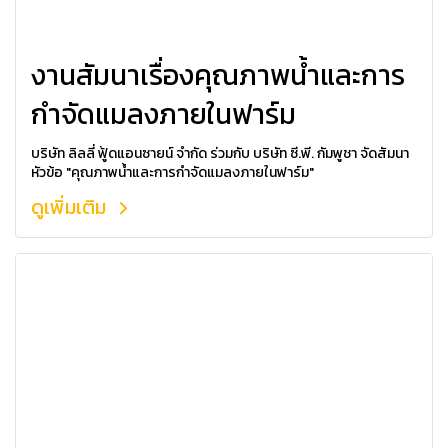
งานสัมนาเรื่องคุณภาพน้ำและการ
กำจัดแมลงภายในฟาร์ม
บริษัท ลิลลี่ ฟู้ดแอนซายน์ จำกัด ร่วมกับ บริษัท ซี.พี. กัมพูชา จัดสัมนา
หัวข้อ "คุณภาพน้ำและการกำจัดแมลงภายในฟาร์ม"
ดูเพิ่มเติม